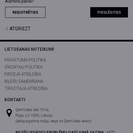
Aizmirsi paroli?
REĢISTRĒTIES
PIESLĒGTIES
ATGRIEZT
LIETOŠANAS NOTEIKUMI
PRIVĀTUMA POLITIKA
SĪKDATŅU POLITIKA
PIRCĒJA ATBILDĪBA
BIĻEŠU SAŅEMŠANA
TIRGOTĀJA ATBILDĪBA
KONTAKTI
Ģertrūdes ielā 101a,
Rīga, LV-1009, Latvija
(iekšpagalma māja, ieeja no Ģertrūdes ielas!)
BIĻEŠU IEGĀDES PROBLĒMU GADĪJUMĀ SAZIŅA
:
+371