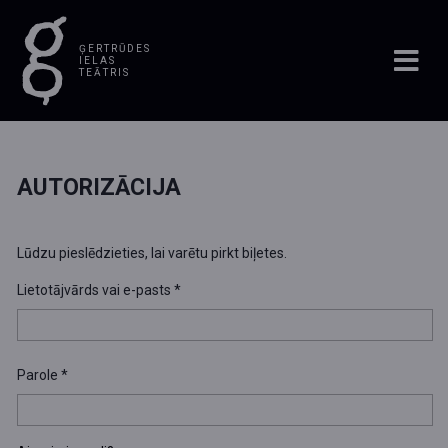
ĢERTRŪDES
IELAS
TEĀTRIS
AUTORIZĀCIJA
Lūdzu pieslēdzieties, lai varētu pirkt biļetes.
Lietotājvārds vai e-pasts
*
Parole
*