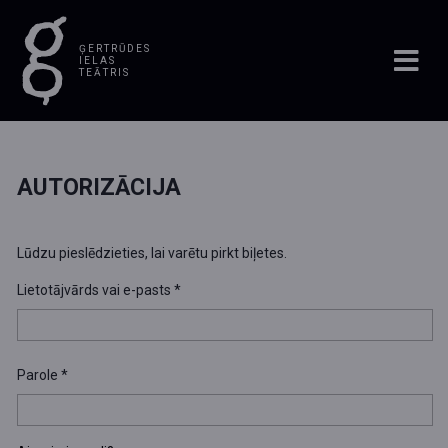
ĢERTRŪDES
IELAS
TEĀTRIS
AUTORIZĀCIJA
Lūdzu pieslēdzieties, lai varētu pirkt biļetes.
Lietotājvārds vai e-pasts
*
Parole
*