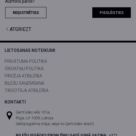
Aizmirsi paroli?
REĢISTRĒTIES
PIESLĒGTIES
ATGRIEZT
LIETOŠANAS NOTEIKUMI
PRIVĀTUMA POLITIKA
SĪKDATŅU POLITIKA
PIRCĒJA ATBILDĪBA
BIĻEŠU SAŅEMŠANA
TIRGOTĀJA ATBILDĪBA
KONTAKTI
Ģertrūdes ielā 101a,
Rīga, LV-1009, Latvija
(iekšpagalma māja, ieeja no Ģertrūdes ielas!)
BIĻEŠU IEGĀDES PROBLĒMU GADĪJUMĀ SAZIŅA
:
+371