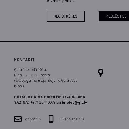
Aizmirsi paroli?
REĢISTRĒTIES
PIESLĒGTIES
KONTAKTI
Ģertrūdes ielā 101a,
Rīga, LV-1009, Latvija
(iekšpagalma māja, ieeja no Ģertrūdes
ielas!)
BIĻEŠU IEGĀDES PROBLĒMU GADĪJUMĀ
SAZIŅA
:
+371 25440073 vai
biletes@git.lv
git@git.lv
+371 22 020 616