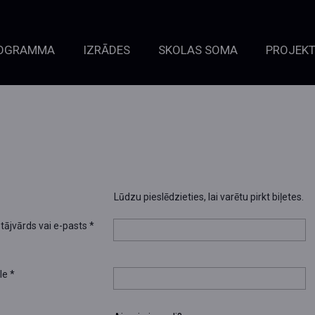
OGRAMMA
IZRĀDES
SKOLAS SOMA
PROJEKT
Lūdzu pieslēdzieties, lai varētu pirkt biļetes.
otājvārds vai e-pasts
*
le
*