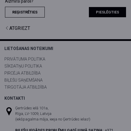
Aizmirsi paroli?
REĢISTRĒTIES
PIESLĒGTIES
ATGRIEZT
LIETOŠANAS NOTEIKUMI
PRIVĀTUMA POLITIKA
SĪKDATŅU POLITIKA
PIRCĒJA ATBILDĪBA
BIĻEŠU SAŅEMŠANA
TIRGOTĀJA ATBILDĪBA
KONTAKTI
Ģertrūdes ielā 101a,
Rīga, LV-1009, Latvija
(iekšpagalma māja, ieeja no Ģertrūdes ielas!)
BIĻEŠU IEGĀDES PROBLĒMU GADĪJUMĀ SAZIŅA
:
+371