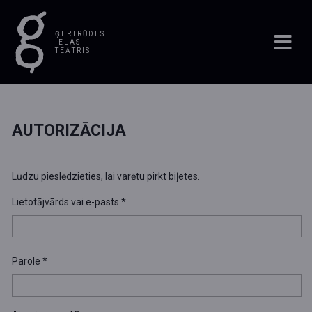
ĢERTRŪDES
IELAS
TEĀTRIS
AUTORIZĀCIJA
Lūdzu pieslēdzieties, lai varētu pirkt biļetes.
Lietotājvārds vai e-pasts
*
Parole
*