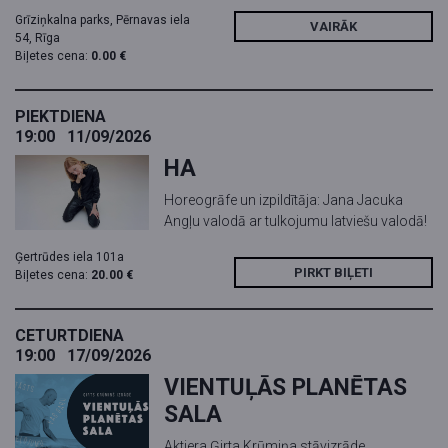
Grīziņkalna parks, Pērnavas iela
VAIRĀK
54, Rīga
Biļetes cena:
0.00 €
PIEKTDIENA
19:00
11/09/2026
HA
Horeogrāfe un izpildītāja: Jana Jacuka
Angļu valodā ar tulkojumu latviešu valodā!
Ģertrūdes iela 101a
PIRKT BIĻETI
Biļetes cena:
20.00 €
CETURTDIENA
19:00
17/09/2026
VIENTUĻĀS PLANĒTAS
SALA
Aktiera Ģirta Krūmiņa stāvizrāde