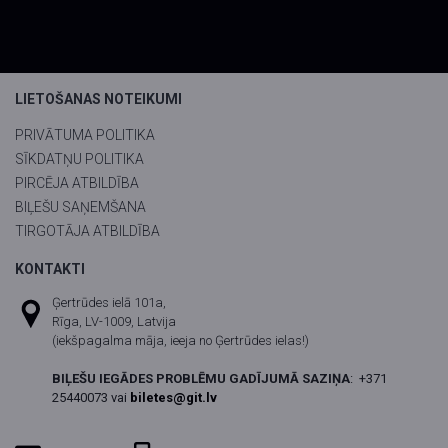
LIETOŠANAS NOTEIKUMI
PRIVĀTUMA POLITIKA
SĪKDATŅU POLITIKA
PIRCĒJA ATBILDĪBA
BIĻEŠU SAŅEMŠANA
TIRGOTĀJA ATBILDĪBA
KONTAKTI
Ģertrūdes ielā 101a,
Rīga, LV-1009, Latvija
(iekšpagalma māja, ieeja no Ģertrūdes ielas!)
BIĻEŠU IEGĀDES PROBLĒMU GADĪJUMĀ SAZIŅA
:
+371
25440073 vai
biletes@git.lv