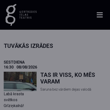
ĢERTRŪDES
IELAS
TEĀTRIS
TUVĀKĀS IZRĀDES
SESTDIENA
16:30
08/08/2026
TAS IR VISS, KO MĒS
VARAM
Saruna bez vārdiem dejas valodā
Labā krasta
svētkos
Grīziņkalnā!