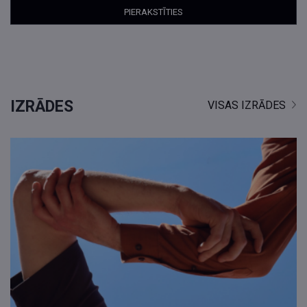
cilvēkiem – tieksmei tās uzturēt un vienlaikus pārkāpt.
Divi ķermeņi. Viens mēs.
Radošā komanda:
IZRĀDES
VISAS IZRĀDES
Autors un režisors: Andrejs Jarovojs
Līdzautori un dejotāji: Edvards Kurmiņš, Mārtiņš Emīls
Aržanovskis
Kustību dramaturģija: Vladimirs Goršantovs
Mūzika un skaņa: Normunds Balodis
Gaisma: Vents Feldmanis
Izrādes māksliniece: Dana Deineko
Režijas asistente: Ilvita Liepiņa
Izrāde tapusi ar Valsts Kultūrkapitāla fonda un Rīgas