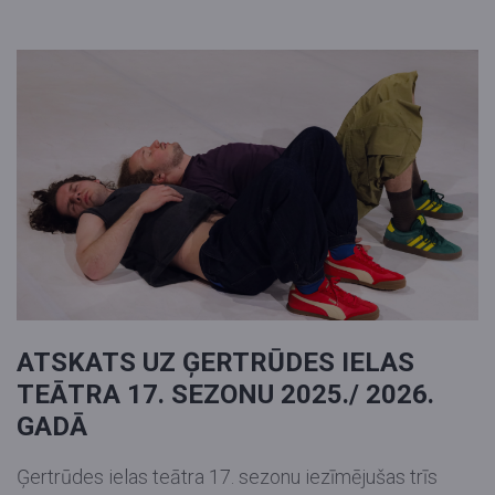
5. JŪNIJĀ PIRMIZRĀDI PIEDZĪVOJA
ANDREJA JAROVOJA IZRĀDE "STĀV
KAS KRĪT"
Divi brāļi, kurus radniecība saista gan kā rotaļu, gan