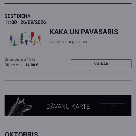
SESTDIENA
11:00
26/09/2026
KAKA UN PAVASARIS
Izrāde visai ģimenei
Ģertrūdes iela 101a
VAIRĀK
Biļetes cena:
14.00 €
DĀVANU KARTE
PIESLĒGTIES
OKTOBRIS