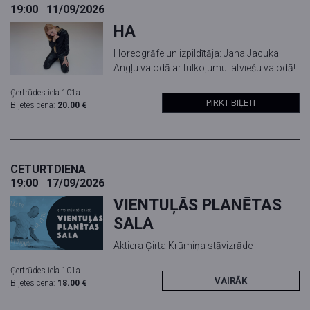
19:00
11/09/2026
HA
Horeogrāfe un izpildītāja: Jana Jacuka
Angļu valodā ar tulkojumu latviešu valodā!
Ģertrūdes iela 101a
PIRKT BIĻETI
Biļetes cena:
20.00 €
CETURTDIENA
19:00
17/09/2026
VIENTUĻĀS PLANĒTAS
SALA
Aktiera Ģirta Krūmiņa stāvizrāde
Ģertrūdes iela 101a
VAIRĀK
Biļetes cena:
18.00 €