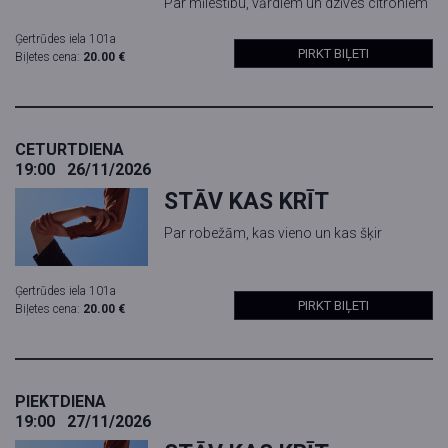
Par mīlestību, vārdiem un dzīves citroniem
Ģertrūdes iela 101a
PIRKT BIĻETI
Biļetes cena:
20.00 €
CETURTDIENA
19:00
26/11/2026
STĀV KAS KRĪT
Par robežām, kas vieno un kas šķir
Ģertrūdes iela 101a
PIRKT BIĻETI
Biļetes cena:
20.00 €
PIEKTDIENA
19:00
27/11/2026