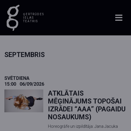
ĢERTRŪDES
IELAS
TEĀTRIS
SEPTEMBRIS
SVĒTDIENA
15:00
06/09/2026
ATKLĀTAIS
MĒĢINĀJUMS TOPOŠAI
IZRĀDEI “AAA” (PAGAIDU
NOSAUKUMS)
Horeogrāfe un izpildītāja: Jana Jacuka