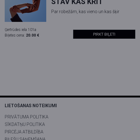
STĀV KAS KRĪT
Par robežām, kas vieno un kas šķir
Ģertrūdes iela 101a
PIRKT BIĻETI
Biļetes cena:
20.00 €
LIETOŠANAS NOTEIKUMI
PRIVĀTUMA POLITIKA
SĪKDATŅU POLITIKA
PIRCĒJA ATBILDĪBA
BIĻEŠU SAŅEMŠANA