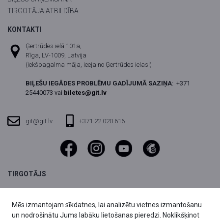
TIRGOTĀJA ATBILDĪBA
KONTAKTI
Ģertrūdes ielā 101a,
Rīga, LV-1009, Latvija
(iekšpagalma māja, ieeja no Ģertrūdes ielas!)
BIĻEŠU IEGĀDES PROBLĒMU GADĪJUMĀ SAZIŅA
:
+371
25440073 vai
biletes@git.lv
git@git.lv
+371 22 020 616
TIRGOTĀJS
SIA DIVI grupa,
Reģ.nr. 40003803059
Mēs izmantojam sīkdatnes, lai analizētu vietnes izmantošanu
Fridriha Candera iela 1,
un nodrošinātu Jums labāku lietošanas pieredzi. Noklikšķinot
Rīga, LV-1046, Latvija