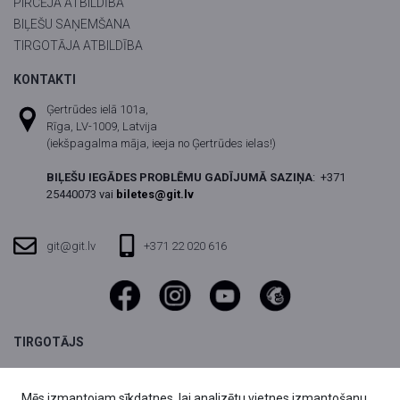
PIRCĒJA ATBILDĪBA
BIĻEŠU SAŅEMŠANA
TIRGOTĀJA ATBILDĪBA
KONTAKTI
Ģertrūdes ielā 101a,
Rīga, LV-1009, Latvija
(iekšpagalma māja, ieeja no Ģertrūdes ielas!)
BIĻEŠU IEGĀDES PROBLĒMU GADĪJUMĀ SAZIŅA
:
+371
25440073 vai
biletes@git.lv
git@git.lv
+371 22 020 616
TIRGOTĀJS
SIA DIVI grupa,
Reģ.nr. 40003803059
Mēs izmantojam sīkdatnes, lai analizētu vietnes izmantošanu