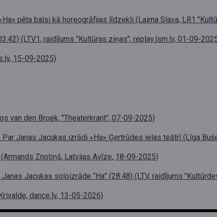
 «Ha» pēta balsi kā horeogrāfijas līdzekli (Laima Slava, LR1 "Kul
3:42) (LTV1, raidījums "Kultūras ziņas", replay.lsm.lv, 01-09-202
s.lv, 15-09-2025)
n den Broek, "Theaterkrant", 07-09-2025)
. Par Janas Jacukas izrādi «Ha» Ģertrūdes ielas teātrī (Līga Buš
i (Armands Znotiņš, Latvijas Avīze, 18-09-2025)
 Janas Jacukas soloizrāde “Ha” (28:48) (LTV, raidījums "Kultūrdev
rivalde, dance.lv, 13-05-2026)