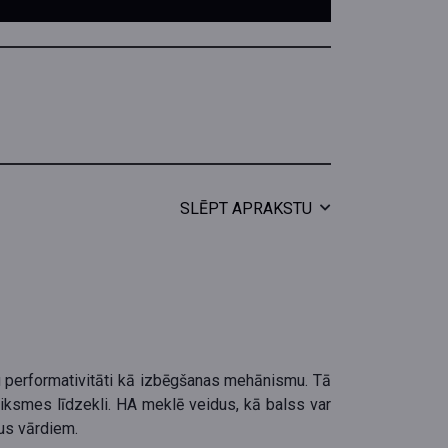
SLĒPT APRAKSTU
u performativitāti kā izbēgšanas mehānismu. Tā
eiksmes līdzekli. HA meklē veidus, kā balss var
pus vārdiem.