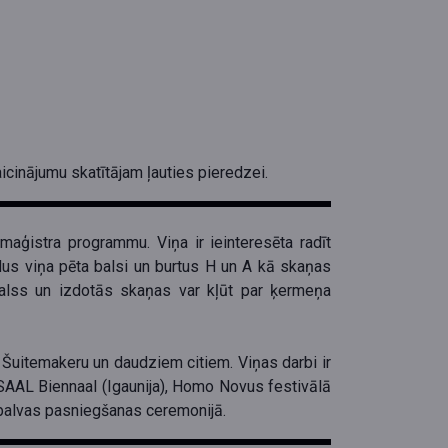
cinājumu skatītājam ļauties pieredzei.
maģistra programmu. Viņa ir ieinteresēta radīt
us viņa pēta balsi un burtus H un A kā skaņas
balss un izdotās skaņas var kļūt par ķermeņa
Šuitemakeru un daudziem citiem. Viņas darbi ir
n SAAL Biennaal (Igaunija), Homo Novus festivālā
 balvas pasniegšanas ceremonijā.