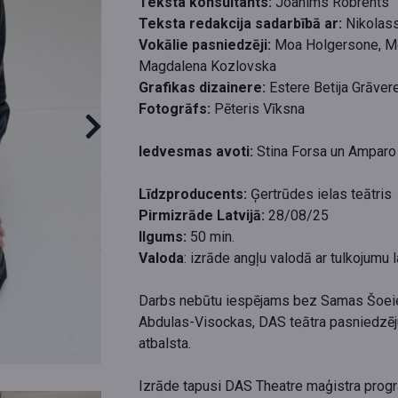
Teksta konsultants:
Joahims Robrehts
Teksta redakcija sadarbībā ar:
Nikolas
Vokālie pasniedzēji:
Moa Holgersone, Mo
Magdalena Kozlovska
Grafikas dizainere:
Estere Betija Grāver
Fotogrāfs:
Pēteris Vīksna
Iedvesmas avoti:
Stina Forsa un Amparo
Līdzproducents:
Ģertrūdes ielas teātris
Pirmizrāde Latvijā:
28/08/25
Ilgums:
50 min.
Valoda
: izrāde angļu valodā ar tulkojumu 
Darbs nebūtu iespējams bez Samas Šoei
Abdulas-Visockas, DAS teātra pasniedzēj
atbalsta.
Izrāde tapusi DAS Theatre maģistra progr