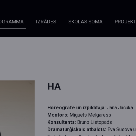
OGRAMMA
IZRĀDES
SKOLAS SOMA
PROJEKT
HA
Horeogrāfe un izpildītāja:
Jana Jacuka
Mentors:
Miguels Melgaress
Konsultants:
Bruno Listopads
Dramaturģiskais atbalsts:
Eva Susova u