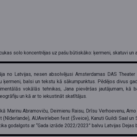
ukas solo koncentrējas uz pašu būtiskāko: ķermeni, skatuvi un ai
ītāja no Latvijas, nesen absolvējusi Amsterdamas DAS Theater 
u ķermeni, balsi un tekstu kā sākumpunktus. Pēdējos divus gad
imentālās vokālās tehnikas, Jana pievēršas jautājumam, kā 
grāfiju un kā ar to iekustināt skatītājus.
 kā Marinu Abramoviču, Deimienu Raisu, Drīsu Verhoevenu, Arno 
ant (Nīderlande), AUAwirleben fest (Šveice), Kanuti Guildi Saal u
 tika godalgots ar “Gada izrāde 2022/2023” balvu Latvijas Dejas