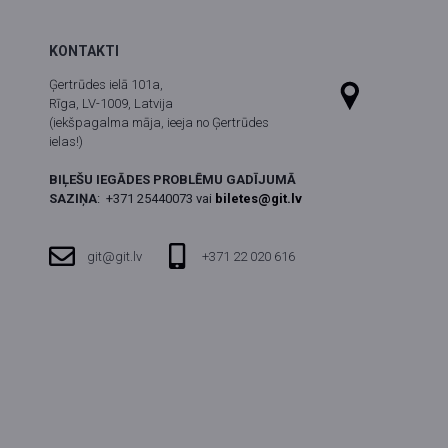
KONTAKTI
Ģertrūdes ielā 101a,
Rīga, LV-1009, Latvija
(iekšpagalma māja, ieeja no Ģertrūdes
ielas!)
BIĻEŠU IEGĀDES PROBLĒMU GADĪJUMĀ
SAZIŅA
:
+371 25440073 vai
biletes@git.lv
git@git.lv
+371 22 020 616