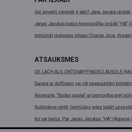
Vai smiekli vienmēr ir labi? Jana Jacuka izrādē
Janas Jacukas balss horeogrāfija izrādē “HA” (0
Ietrīsināt dvēseles stīgas (Signija Joce, Kroder
ATSAUKSMES
DE LACH ALS ONTSNAPPINGSCLAUSULE (Moos va
Saruna ar delfīniem vai vēl neiepazītām būtnēm
Recenzija: "Budas pasija" un personība pret pūl
Kultūrdeva vērtē: Ģertrūdes ielas teātrī uzvestā
Ko var balss. Par Janas Jacukas “HA” (Agnese K