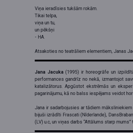
Viņa ieradīsies tukšām rokām.
Tikai telpa,
viņa un tu,
un pēkšņi
- HA.
Atsakoties no teatrāliem elementiem, Janas Jac
Jana Jacuka
(1995) ir horeogrāfe un izpild
performances gandrīz no nekā, izmantojot sav
katalizātorus. Apgūstot ekstrēmās un eksper
pagarinājumu, kā no balss iespējams veidot horeo
Jana ir sadarbojusies ar tādiem māksliniekiem
bijuši izrādīti Frascati (Nīderlande), DansBrab
(LV) u.c, un viņas darbs “Attālums starp mums”