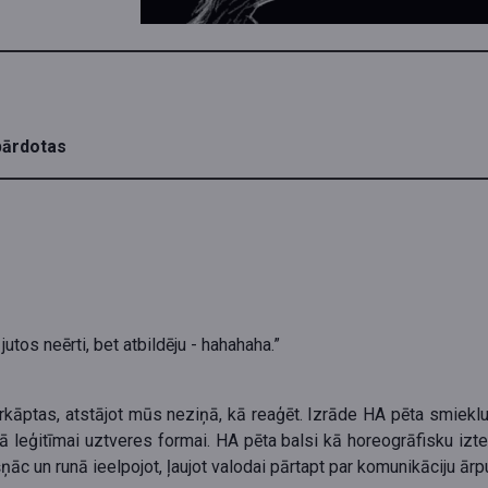
zpārdotas
utos neērti, bet atbildēju - hahahaha.”
ārkāptas, atstājot mūs neziņā, kā reaģēt. Izrāde HA pēta smiekl
ā leģitīmai uztveres formai. HA pēta balsi kā horeogrāfisku izt
ņāc un runā ieelpojot, ļaujot valodai pārtapt par komunikāciju ār