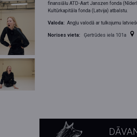
finansiālu ATD-Aart Janszen fonda (Nīder
Kultūrkapitāla fonda (Latvija) atbalstu.
Valoda:
Angļu valodā ar tulkojumu latvieš
Norises vieta:
Ģertrūdes iela 101a
DĀVA