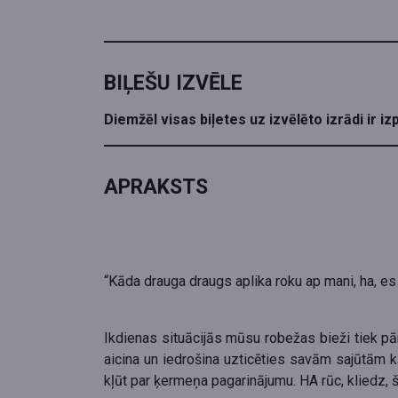
BIĻEŠU IZVĒLE
Diemžēl visas biļetes uz izvēlēto izrādi ir i
APRAKSTS
“Kāda drauga draugs aplika roku ap mani, ha, es j
Ikdienas situācijās mūsu robežas bieži tiek p
aicina un iedrošina uzticēties savām sajūtām k
kļūt par ķermeņa pagarinājumu. HA rūc, kliedz, š