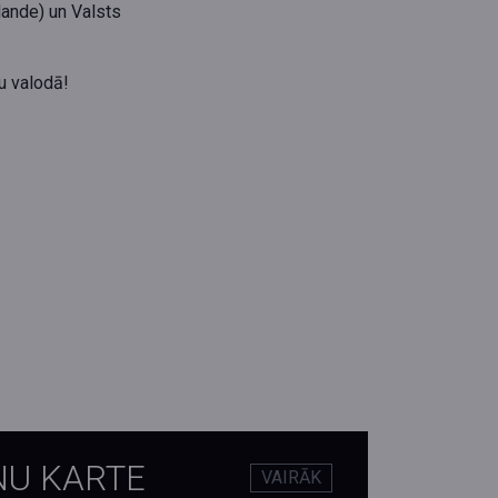
lande) un Valsts
u valodā!
NU KARTE
VAIRĀK