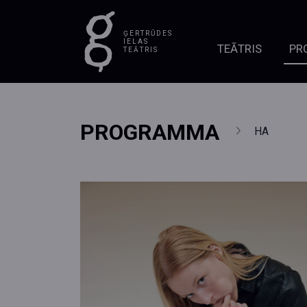
ĢERTRŪDES
IELAS
TEĀTRIS
PR
TEĀTRIS
PROGRAMMA
HA