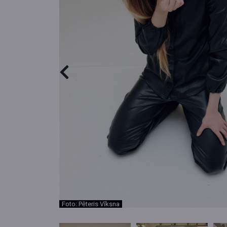
Foto: Pēteris Vīksna