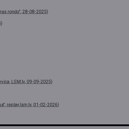
tūras rondo", 28-08-2025)
5)
evica, LSM.lv, 09-09-2025)
a", replay.lsm.lv, 01-02-2026)