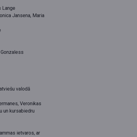
s Lange
nica Jansena, Maria
e
 Gonzaless
latviešu valodā
ermanes, Veronikas
u un kursabiedru
ammas ietvaros, ar