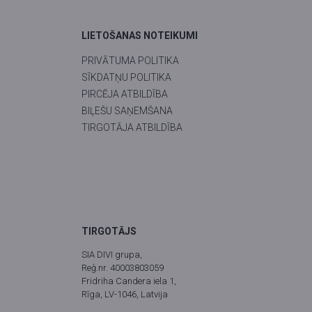
LIETOŠANAS NOTEIKUMI
PRIVĀTUMA POLITIKA
SĪKDATŅU POLITIKA
PIRCĒJA ATBILDĪBA
BIĻEŠU SAŅEMŠANA
TIRGOTĀJA ATBILDĪBA
TIRGOTĀJS
SIA DIVI grupa,
Reģ.nr. 40003803059
Fridriha Candera iela 1,
Rīga, LV-1046, Latvija