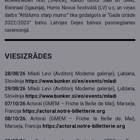
AUAwirleben fest (Šveice), Kanuti Guildi Saal un SAAL
Biennaal (Igaunija), Homo Novus festivālā (LV) u.c, un viņas
darbs “Attālums starp mums” tika godalgots ar “Gada izrāde
2022/2023” balvu Latvijas Dejas balvas pasniegšanas
ceremonijā.
VIESIZRĀDES
28/08/26
Mladi Levi (Avditorij Moderne galerije), Ļubļana,
Slovēnija
https://www.bunker.si/en/events/mladi
29/08/26
Mladi Levi (Avditorij Moderne galerije), Ļubļana,
Slovēnija
https://www.bunker.si/en/events/mladi
07/10/26
Actoral (GMEM – Friche la Belle de Mai), Marseļa,
Francija
https://actoral.notre-billetterie.org
08/10/26.
Actoral (GMEM – Friche la Belle de Mai),
Marseļa, Francija
https://actoral.notre-billetterie.org