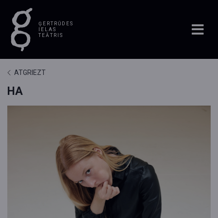
ĢERTRŪDES
IELAS
TEĀTRIS
ATGRIEZT
HA