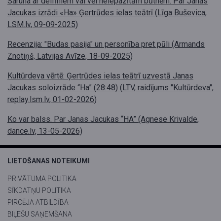
Saruna ar delfīniem vai vēl neiepazītām būtnēm. Par Janas
Jacukas izrādi «Ha» Ģertrūdes ielas teātrī (Līga Buševica,
LSM.lv, 09-09-2025)
Recenzija: "Budas pasija" un personība pret pūli (Armands
Znotiņš, Latvijas Avīze, 18-09-2025)
Kultūrdeva vērtē: Ģertrūdes ielas teātrī uzvestā Janas
Jacukas soloizrāde “Ha” (28:48) (LTV, raidījums "Kultūrdeva",
replay.lsm.lv, 01-02-2026)
Ko var balss. Par Janas Jacukas “HA” (Agnese Krivalde,
dance.lv, 13-05-2026)
LIETOŠANAS NOTEIKUMI
PRIVĀTUMA POLITIKA
SĪKDATŅU POLITIKA
PIRCĒJA ATBILDĪBA
BIĻEŠU SAŅEMŠANA