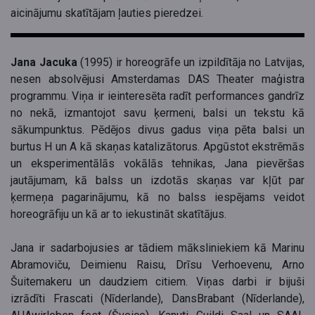
aicinājumu skatītājam ļauties pieredzei.
Jana Jacuka
(1995) ir horeogrāfe un izpildītāja no Latvijas,
nesen absolvējusi Amsterdamas DAS Theater maģistra
programmu. Viņa ir ieinteresēta radīt performances gandrīz
no nekā, izmantojot savu ķermeni, balsi un tekstu kā
sākumpunktus. Pēdējos divus gadus viņa pēta balsi un
burtus H un A kā skaņas katalizātorus. Apgūstot ekstrēmās
un eksperimentālās vokālās tehnikas, Jana pievēršas
jautājumam, kā balss un izdotās skaņas var kļūt par
ķermeņa pagarinājumu, kā no balss iespējams veidot
horeogrāfiju un kā ar to iekustināt skatītājus.
Jana ir sadarbojusies ar tādiem māksliniekiem kā Marinu
Abramoviču, Deimienu Raisu, Drīsu Verhoevenu, Arno
Šuitemakeru un daudziem citiem. Viņas darbi ir bijuši
izrādīti Frascati (Nīderlande), DansBrabant (Nīderlande),