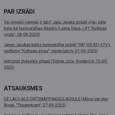
PAR IZRĀDI
Vai smiekli vienmēr ir labi? Jana Jacuka izrādē «Ha» pēta
balsi kā horeogrāfijas līdzekli (Laima Slava, LR1 "Kultūras
rondo", 28-08-2025)
Janas Jacukas balss horeogrāfija izrādē “HA” (03:42) (LTV1,
raidījums "Kultūras ziņas", replay.lsm.lv, 01-09-2025)
Ietrīsināt dvēseles stīgas (Signija Joce, Kroders.lv, 15-09-
2025)
ATSAUKSMES
DE LACH ALS ONTSNAPPINGSCLAUSULE (Moos van den
Broek, "Theaterkrant", 07-09-2025)