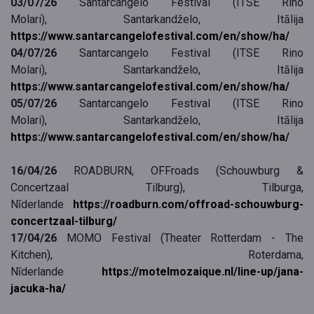
03/07/26
Santarcangelo Festival (
ITSE Rino
Molari
),
Santarkandželo
, Itālija
https://www.santarcangelofestival.com/en/show/ha/
04/07/26
Santarcangelo Festival (
ITSE Rino
Molari
),
Santarkandželo
, Itālija
https://www.santarcangelofestival.com/en/show/ha/
05/07/26
Santarcangelo Festival (
ITSE Rino
Molari
),
Santarkandželo
, Itālija
https://www.santarcangelofestival.com/en/show/ha/
16/04/26
ROADBURN, OFFroads (Schouwburg &
Concertzaal Tilburg),
Tilburga,
Nīderlande
https://roadburn.com/offroad-schouwburg-
concertzaal-tilburg/
17/04/26
MOMO Festival (Theater Rotterdam - The
Kitchen), Roterdama,
Nīderlande
https://motelmozaique.nl/line-up/jana-
jacuka-ha/