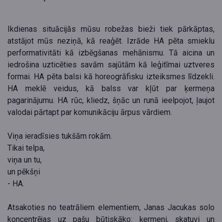
Ikdienas situācijās mūsu robežas bieži tiek pārkāptas,
atstājot mūs neziņā, kā reaģēt. Izrāde HA pēta smieklu
performativitāti kā izbēgšanas mehānismu. Tā aicina un
iedrošina uzticēties savām sajūtām kā leģitīmai uztveres
formai. HA pēta balsi kā horeogrāfisku izteiksmes līdzekli.
HA meklē veidus, kā balss var kļūt par ķermeņa
pagarinājumu. HA rūc, kliedz, šņāc un runā ieelpojot, ļaujot
valodai pārtapt par komunikāciju ārpus vārdiem.
Viņa ieradīsies tukšām rokām.
Tikai telpa,
viņa un tu,
un pēkšņi
- HA.
Atsakoties no teatrāliem elementiem, Janas Jacukas solo
koncentrējas uz pašu būtiskāko: ķermeni, skatuvi un