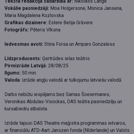
Teksta redakcija sadarbībā ar:
Nikolass Lange
Vokālie pasniedzēji:
Moa Holgersone, Monica Jansena,
Maria Magdalena Kozlovska
Grafikas dizainere:
Estere Betija Grāvere
Fotogrāfs:
Pēteris Vīksna
Iedvesmas avoti:
Stina Forsa un Amparo Gonzaless
Līdzproducents:
Ģertrūdes ielas teātris
Pirmizrāde Latvijā:
28/08/25
Ilgums:
50 min.
Valoda
: izrāde angļu valodā ar tulkojumu latviešu valodā
Darbs nebūtu iespējams bez Samas Šoeiermanes,
Veronikas Abdulas-Visockas, DAS teātra pasniedzēju un
kursabiedru atbalsta.
Izrāde tapusi DAS Theatre maģistra programmas ietvaros,
ar finansiālu ATD-Aart Janszen fonda (Nīderlande) un Valsts