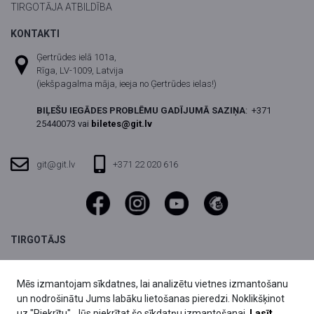
TIRGOTĀJA ATBILDĪBA
KONTAKTI
Ģertrūdes ielā 101a,
Rīga, LV-1009, Latvija
(iekšpagalma māja, ieeja no Ģertrūdes ielas!)
BIĻEŠU IEGĀDES PROBLĒMU GADĪJUMĀ SAZIŅA
:
+371
25440073 vai
biletes@git.lv
git@git.lv
+371 22 020 616
TIRGOTĀJS
SIA DIVI grupa,
Reģ.nr. 40003803059
Mēs izmantojam sīkdatnes, lai analizētu vietnes izmantošanu
Fridriha Candera iela 1,
un nodrošinātu Jums labāku lietošanas pieredzi. Noklikšķinot
Rīga, LV-1046, Latvija
uz "Piekrītu", Jūs piekrītat šo sīkdatņu izmantošanai.
Lasīt