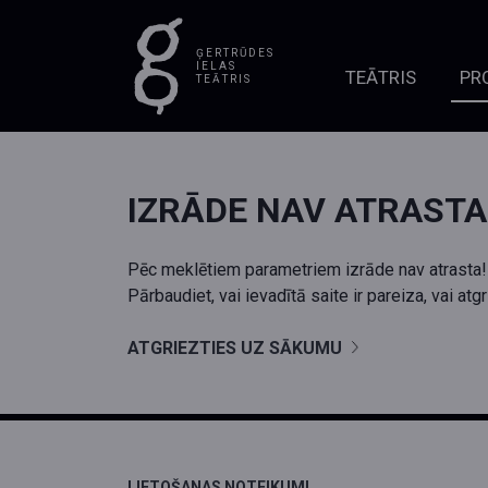
ĢERTRŪDES
IELAS
TEĀTRIS
PR
TEĀTRIS
IZRĀDE NAV ATRASTA
Pēc meklētiem parametriem izrāde nav atrasta!
Pārbaudiet, vai ievadītā saite ir pareiza, vai at
ATGRIEZTIES UZ SĀKUMU
LIETOŠANAS NOTEIKUMI