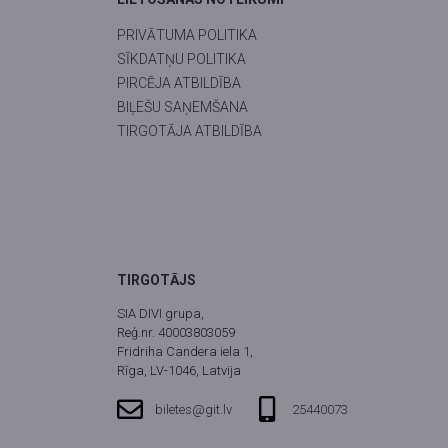
PRIVĀTUMA POLITIKA
SĪKDATŅU POLITIKA
PIRCĒJA ATBILDĪBA
BIĻEŠU SAŅEMŠANA
TIRGOTĀJA ATBILDĪBA
TIRGOTĀJS
SIA DIVI grupa,
Reģ.nr. 40003803059
Fridriha Candera iela 1,
Rīga, LV-1046, Latvija
biletes@git.lv
25440073