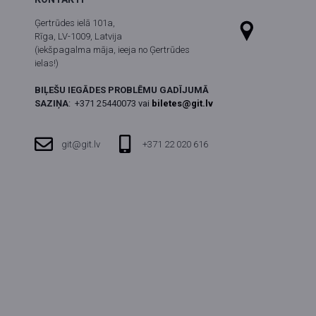
Ģertrūdes ielā 101a,
Rīga, LV-1009, Latvija
(iekšpagalma māja, ieeja no Ģertrūdes
ielas!)
BIĻEŠU IEGĀDES PROBLĒMU GADĪJUMĀ
SAZIŅA
:
+371 25440073 vai
biletes@git.lv
git@git.lv
+371 22 020 616