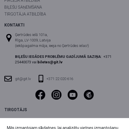
PIRCĒJA ATBILDĪBA
BIĻEŠU SAŅEMŠANA
TIRGOTĀJA ATBILDĪBA
KONTAKTI
Ģertrūdes ielā 101a,
Rīga, LV-1009, Latvija
(iekšpagalma māja, ieeja no Ģertrūdes ielas!)
BIĻEŠU IEGĀDES PROBLĒMU GADĪJUMĀ SAZIŅA
:
+371
25440073 vai
biletes@git.lv
git@git.lv
+371 22 020 616
TIRGOTĀJS
SIA DIVI grupa,
Reģ.nr. 40003803059
Mēs izmantojam sīkdatnes, lai analizētu vietnes izmantošanu