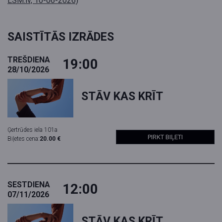
LSM.lv, 10-06-2026)
SAISTĪTĀS IZRĀDES
TREŠDIENA
19:00
28/10/2026
STĀV KAS KRĪT
Ģertrūdes iela 101a
PIRKT BIĻETI
Biļetes cena:
20.00 €
SESTDIENA
12:00
07/11/2026
STĀV KAS KRĪT