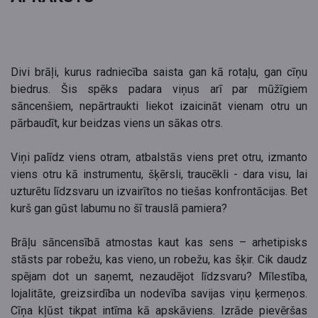
Divi brāļi, kurus radniecība saista gan kā rotaļu, gan cīņu
biedrus. Šis spēks padara viņus arī par mūžīgiem
sāncenšiem, nepārtraukti liekot izaicināt vienam otru un
pārbaudīt, kur beidzas viens un sākas otrs.
Viņi palīdz viens otram, atbalstās viens pret otru, izmanto
viens otru kā instrumentu, šķērsli, traucēkli - dara visu, lai
uzturētu līdzsvaru un izvairītos no tiešas konfrontācijas. Bet
kurš gan gūst labumu no šī trauslā pamiera?
Brāļu sāncensībā atmostas kaut kas sens – arhetipisks
stāsts par robežu, kas vieno, un robežu, kas šķir. Cik daudz
spējam dot un saņemt, nezaudējot līdzsvaru? Mīlestība,
lojalitāte, greizsirdība un nodevība savijas viņu ķermeņos.
Cīņa kļūst tikpat intīma kā apskāviens. Izrāde pievēršas