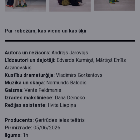
Par robežām, kas vieno un kas šķir
Autors un režisors
:
Andrejs Jarovojs
Līdzautori un dejotāji:
Edvards Kurmiņš, Mārtiņš Emīls
Aržanovskis
Kustību dramaturģija:
Vladimirs Goršantovs
Mūzika un skaņa:
Normunds Balodis
Gaisma
: Vents Feldmanis
Izr
ādes māksliniece:
Dana Deineko
Režijas asistente:
Ilvita Liepiņa
Producents:
Ģertrūdes ielas teātris
Pirmizrāde:
05/06/2026
Ilgums:
1h