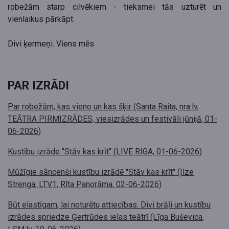
robežām starp cilvēkiem - tieksmei tās uzturēt un
vienlaikus pārkāpt.
Divi ķermeņi. Viens mēs.
PAR IZRĀDI
Par robežām, kas vieno un kas šķir (Santa Raita, nra.lv,
TEĀTRA PIRMIZRĀDES, viesizrādes un festivāli jūnijā, 01-
06-2026)
Kustību izrāde "Stāv kas krīt" (LIVE RIGA, 01-06-2026)
Mūžīgie sāncenši kustību izrādē "Stāv kas krīt" (Ilze
Strenga, LTV1, Rīta Panorāma, 02-06-2026)
Būt elastīgam, lai noturētu attiecības. Divi brāļi un kustību
izrādes spriedze Ģertrūdes ielas teātrī (Līga Buševica,