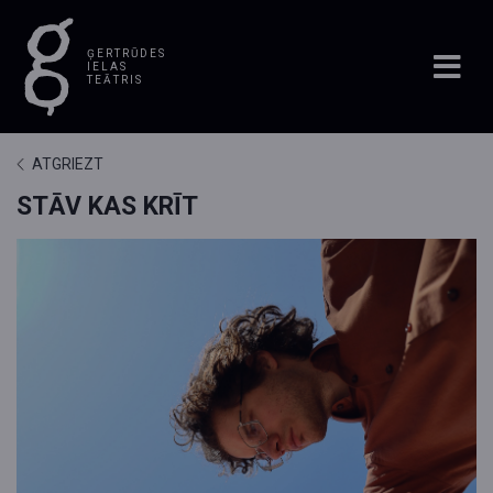
ĢERTRŪDES
IELAS
TEĀTRIS
ATGRIEZT
STĀV KAS KRĪT