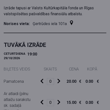
Izrāde tapusi ar Valsts Kultūrkapitāla fonda un Rīgas
valstspilsētas pašvaldības finansiālu atbalstu.
Norises vieta:
Ģertrūdes iela 101a
TUVĀKĀ IZRĀDE
CETURTDIENA
19:00
29/10/2026
BIĻETES VEIDS
SKAITS
CENA
KOPĀ
Pamatcena
20.00
€
0.00
€
Ar atlaidi (pilnu
atlaižu sarakstu
15.00
€
0.00
€
sk. sadaļā