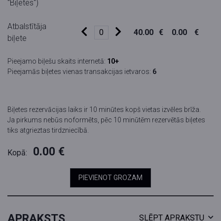
"Biļetes")
Atbalstītāja
40.00
€
0.00
€
biļete
Pieejamo biļešu skaits internetā:
10+
Pieejamās biļetes vienas transakcijas ietvaros:
6
Biļetes rezervācijas laiks ir 10 minūtes kopš vietas izvēles brīža.
Ja pirkums nebūs noformēts, pēc 10 minūtēm rezervētās biļetes
tiks atgrieztas tirdzniecībā.
0.00
€
Kopā:
PIEVIENOT GROZAM
APRAKSTS
SLĒPT APRAKSTU