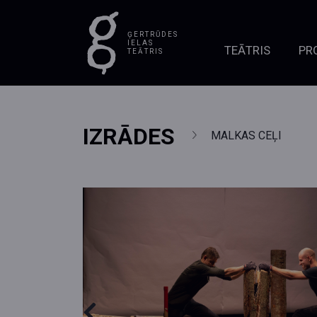
ĢERTRŪDES
IELAS
TEĀTRIS
PR
TEĀTRIS
IZRĀDES
MALKAS CEĻI