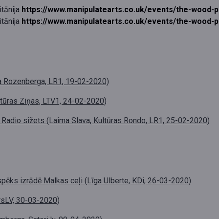
tānija
https://www.manipulatearts.co.uk/events/the-wood-p
tānija
https://www.manipulatearts.co.uk/events/the-wood-p
ra Rozenberga, LR1, 19-02-2020)
ltūras Ziņas, LTV1, 24-02-2020)
". Radio sižets (Laima Slava, Kultūras Rondo, LR1, 25-02-2020)
spēks izrādē Malkas ceļi (Līga Ulberte, KDi, 26-03-2020)
rsLV, 30-03-2020)