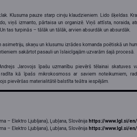
ak – klak. Klusuma pauze starp cirvju klaudzieniem. Lido šķeldas. 
do, viņš izmanto, pārtaisa un organizē. Viņš attīsta, noraida, 
 Un tas turpinās – tālāk un tālāk, arvien absurdāk un absurdāk.
un asimetriju, skaņu un klusumu izrādes komanda poētiskā un humo
tieniem sakārtot pasauli un īslaicīgajām uzvarām šajā procesā.
 Andrejs Jarovojs īpašu uzmanību pievērš tēlainai skatuves v
iek radīta kā īpašs mikrokosmoss ar saviem noteikumiem, rad
ojs pievēršas materialitātē balstīta teātra iespējām.
a – Elektro Ljubljana), Ļubļana, Slovēnija
https://www.lgl.si/e
a – Elektro Ljubljana), Ļubļana, Slovēnija
https://www.lgl.si/e