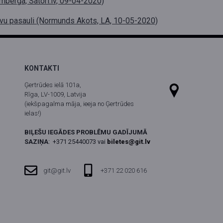
mberga, Satori.lv, 09-04-2020)
savu pasauli (Normunds Akots, LA, 10-05-2020)
KONTAKTI
Ģertrūdes ielā 101a,
Rīga, LV-1009, Latvija
(iekšpagalma māja, ieeja no Ģertrūdes
ielas!)
BIĻEŠU IEGĀDES PROBLĒMU GADĪJUMĀ
SAZIŅA
:
+371 25440073 vai
biletes@git.lv
git@git.lv
+371 22 020 616