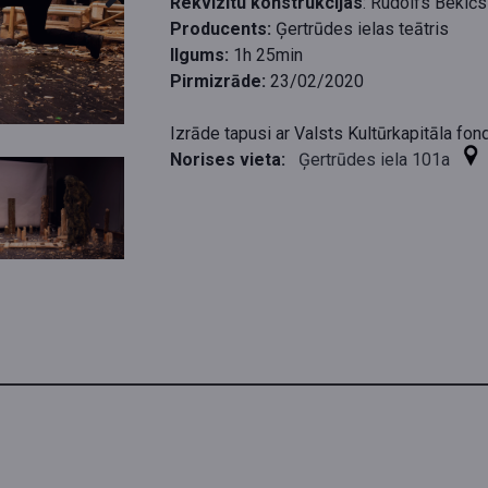
Rekvizītu konstrukcijas
: Rudolfs Bekičs
Producents:
Ģertrūdes ielas teātris
Ilgums:
1h 25min
Pirmizrāde:
23/02/2020
Izrāde tapusi ar Valsts Kultūrkapitāla fond
Norises vieta:
Ģertrūdes iela 101a