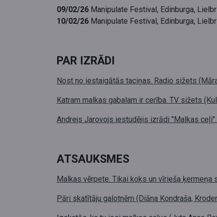
09/02/26
Manipulate Festival, Edinburga, Lielbri
1
0/0
2/26
Manipulate Festival, Edinburga, Lielbri
PAR IZRĀDI
Nost no iestaigātās taciņas. Radio sižets (Mā
Katram malkas gabalam ir cerība. TV sižets (Ku
Andrejs Jarovojs iestudējis izrādi "Malkas ceļi
ATSAUKSMES
Malkas vērpete. Tikai koks un vīrieša ķermeņa 
Pāri skatītāju galotnēm (Diāna Kondraša, Krode