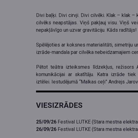
Divi baļķi. Divi cirvji. Divi cilvēki. Klak – kl
cilvēks neapstājas. Viņš pakļauj visu. Viņš vei
nepakļāvīgo un uzvar gravitāciju. Kāds radītājs!
Spēlējoties ar koksnes materialitāti, simetriju 
izrāde-mandala par cilvēka nebeidzamajiem cen
Pētot teātra izteiksmes līdzekļus, režisors
komunikācijai ar skatītāju. Katra izrāde t
iztēlei. Iestudējumā “Malkas ceļi” Andrejs Jarov
VIESIZRĀDES
25/09/26
Festival LUTKE (Stara mestna elektrarn
26/09/26
Festival LUTKE (Stara mestna elektrarn