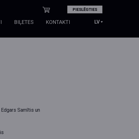
PIESLĒGTIES
I
BIĻETES
KONTAKTI
 Edgars Samītis un
is