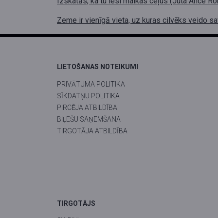
Izskatās, ka tu iesi malkas ceļus (Juta Ance Ro
Zeme ir vienīgā vieta, uz kuras cilvēks veido 
LIETOŠANAS NOTEIKUMI
PRIVĀTUMA POLITIKA
SĪKDATŅU POLITIKA
PIRCĒJA ATBILDĪBA
BIĻEŠU SAŅEMŠANA
TIRGOTĀJA ATBILDĪBA
TIRGOTĀJS