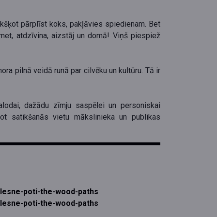
Krakšķot pārplīst koks, pakļāvies spiedienam. Bet
atmet, atdzīvina, aizstāj un domā! Viņš piespiež
ra pilnā veidā runā par cilvēku un kultūru. Tā ir
alodai, dažādu zīmju saspēlei un personiskai
ot satikšanās vietu mākslinieka un publikas
n/lesne-poti-the-wood-paths
n/lesne-poti-the-wood-paths