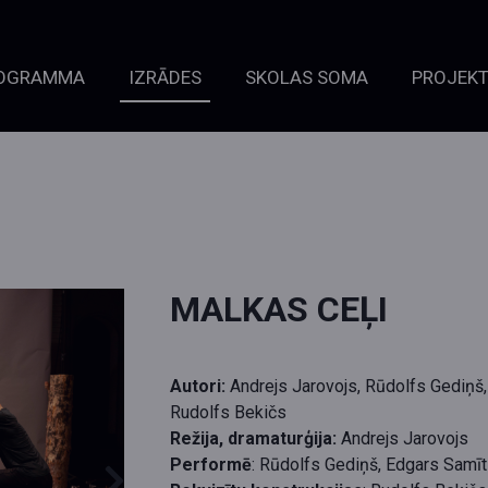
OGRAMMA
IZRĀDES
SKOLAS SOMA
PROJEKT
MALKAS CEĻI
Autori:
Andrejs Jarovojs, Rūdolfs Gediņš,
Rudolfs Bekičs
Režija, dramaturģija:
Andrejs Jarovojs
Performē
: Rūdolfs Gediņš, Edgars Samīt