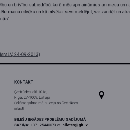
ēcību un brīvību sabiedrībā, kurā mēs apmaināmies ar miesu un 
izvēle maina cilvēku un kā cilvēks, sevi meklējot, var zaudēt un at
inās".
odersLV, 24-09-2013)
KONTAKTI
Ģertrūdes ielā 101a,
Rīga, LV-1009, Latvija
(iekšpagalma māja, ieeja no Ģertrūdes
ielas!)
BIĻEŠU IEGĀDES PROBLĒMU GADĪJUMĀ
SAZIŅA
:
+371 25440073 vai
biletes@git.lv