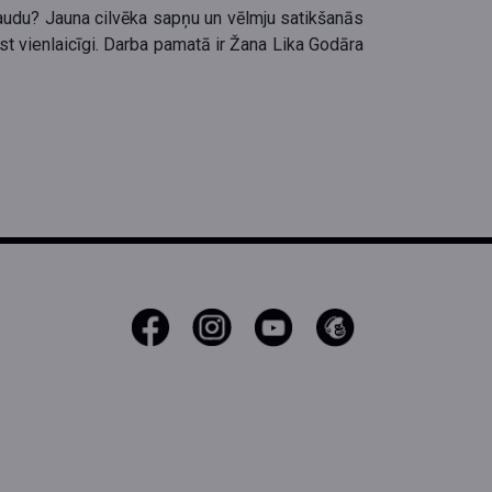
naudu? Jauna cilvēka sapņu un vēlmju satikšanās
rast vienlaicīgi. Darba pamatā ir Žana Lika Godāra