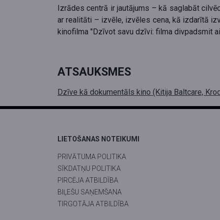
Izrādes centrā ir jautājums – kā saglabāt cilv
ar realitāti – izvēle, izvēles cena, kā izdarītā 
kinofilma "Dzīvot savu dzīvi: filma divpadsmit a
ATSAUKSMES
Dzīve kā dokumentāls kino (Kitija Baltcare, Kr
LIETOŠANAS NOTEIKUMI
PRIVĀTUMA POLITIKA
SĪKDATŅU POLITIKA
PIRCĒJA ATBILDĪBA
BIĻEŠU SAŅEMŠANA
TIRGOTĀJA ATBILDĪBA