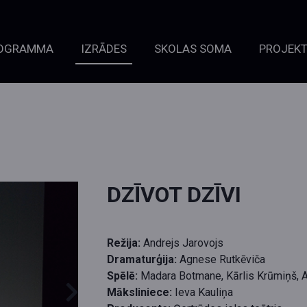
OGRAMMA
IZRĀDES
SKOLAS SOMA
PROJEKT
DZĪVOT DZĪVI
Režija:
Andrejs Jarovojs
Dramaturģija:
Agnese Rutkēviča
Spēlē:
Madara Botmane, Kārlis Krūmiņš, A
Māksliniece:
Ieva Kauliņa