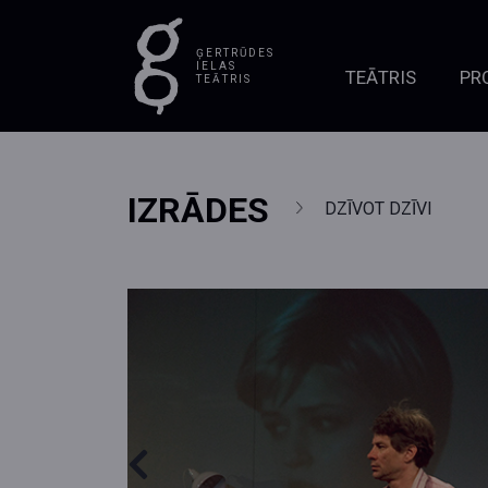
ĢERTRŪDES
IELAS
TEĀTRIS
PR
TEĀTRIS
IZRĀDES
DZĪVOT DZĪVI