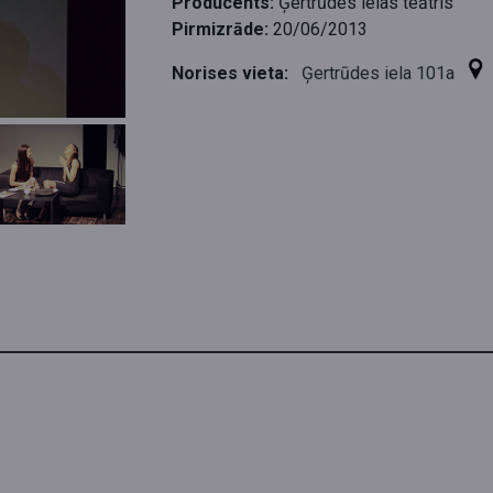
Producents:
Ģertrūdes ielas teātris
Pirmizrāde:
20/06/2013
Norises vieta:
Ģertrūdes iela 101a