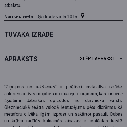
atbalstu.
Norises vieta:
Ģertrūdes iela 101a
TUVĀKĀ IZRĀDE
APRAKSTS
SLĒPT APRAKSTU
"Ziņojums no iekšienes" ir poētiski instalatīva izrāde,
autoriem iedvesmojoties no muzeju diorāmām, kas inscenē
šķietami dabiskas epizodes no dzīvnieku valsts.
Gleznieciskā teātra valodā iestudējums pēta diorāmas kā
metaforu cilvēka ilgām izprast un sakārtot pasauli. Dabas
un krāsu radītās kalnainās ainavas ir ieslēgtas kastē,