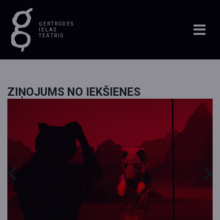
ĢERTRŪDES
IELAS
TEĀTRIS
ZIŅOJUMS NO IEKŠIENES