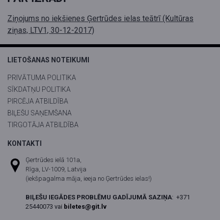
Ziņojums no iekšienes Ģertrūdes ielas teātrī (Kultūras
ziņas, LTV1, 30-12-2017)
LIETOŠANAS NOTEIKUMI
PRIVĀTUMA POLITIKA
SĪKDATŅU POLITIKA
PIRCĒJA ATBILDĪBA
BIĻEŠU SAŅEMŠANA
TIRGOTĀJA ATBILDĪBA
KONTAKTI
Ģertrūdes ielā 101a,
Rīga, LV-1009, Latvija
(iekšpagalma māja, ieeja no Ģertrūdes ielas!)
BIĻEŠU IEGĀDES PROBLĒMU GADĪJUMĀ SAZIŅA
:
+371
25440073 vai
biletes@git.lv