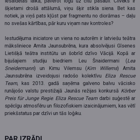
iesaldētas laikā, paverot logu uz citu pasauli. Cilvēks ir
šķietami drošā attālumā, viņu šķir stikla siena. Bet kas
notiek, ja viņš pats kļūst par fragmentu no diorāmas – daļu
no svešas kārtības, pār kuru viņam nav kontroles?
Iestudējuma iniciatore un viena no autorēm ir latviešu teātra
māksliniece Arnita Jaunsubrēna, kura absolvējusi Gīsenes
Lietišķā teātra institūtu un šobrīd dzīvo Vācijā. Kopā ar
bijušajiem studiju biedriem Leu Šnaidermani (
Lea
Sneidermann
) un Kimu Vilemsu (
Kim Willems
) Arnita
Jaunsubrēna izveidojusi radošo kolektīvu
Eliza Rescue
Team
, kas 2013. gadā saņēma galveno balvu vācisko
runājošo valstu prestižajā Jaunās režijas konkursā
Körber
Preis für Junge Regie
.
Eliza Rescue Team
darbi suģestē ar
spēcīgu atmosfēru un filozofiskiem izaicinājumiem, kas vētī
priekšstatus par dzīvi un tās loģiku.
PAR IZRĀDI