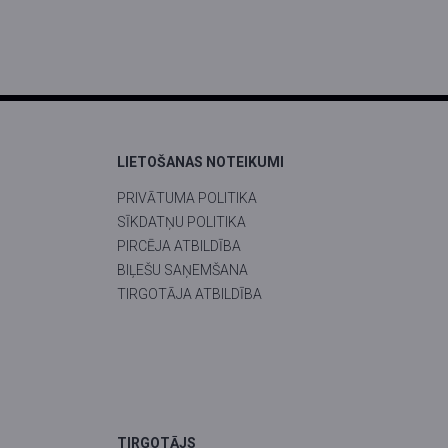
LIETOŠANAS NOTEIKUMI
PRIVĀTUMA POLITIKA
SĪKDATŅU POLITIKA
PIRCĒJA ATBILDĪBA
BIĻEŠU SAŅEMŠANA
TIRGOTĀJA ATBILDĪBA
TIRGOTĀJS