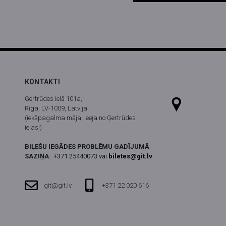
KONTAKTI
Ģertrūdes ielā 101a,
Rīga, LV-1009, Latvija
(iekšpagalma māja, ieeja no Ģertrūdes
ielas!)
BIĻEŠU IEGĀDES PROBLĒMU GADĪJUMĀ
SAZIŅA
:
+371 25440073 vai
biletes@git.lv
git@git.lv
+371 22 020 616