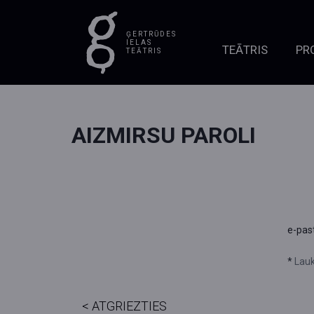
ĢERTRŪDES
IELAS
TEĀTRIS
PR
TEĀTRIS
AIZMIRSU PAROLI
e-pas
*
Lauk
< ATGRIEZTIES