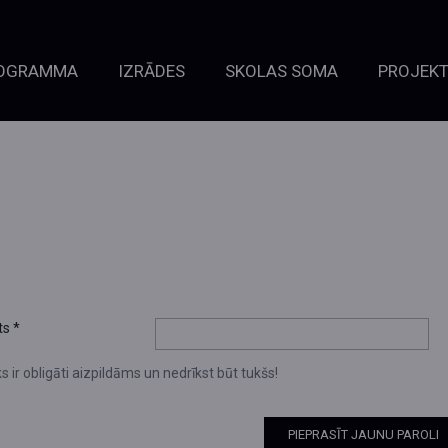
OGRAMMA
IZRĀDES
SKOLAS SOMA
PROJEKT
ts
*
s ir obligāti aizpildāms un nedrīkst būt tukšs!
PIEPRASĪT JAUNU PAROLI