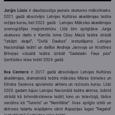
Jurģis Lūsis
ir daudzpusīgs jaunais skatuves mākslinieks.
2021. gadā absolvējis Latvijas Kultūras akadēmijas teātra
režijas kursu, bet 2023. gadā - Latvijas Mākslas akadēmijas
scenogrāfijas maģistrantūru. Līdz šim spilgtākie Jurģa
skatuves darbi ir Kamila loma Cēsu Mazā teātra izrādē
"Izkāpt skapī", "Dullā Daukas" iestudējums Latvijas
Nacionālajā teātrī un dalība Andreja Jarovoja un Kristīnes
Brīniņas vizuālā teātra izrādē "Gadalaiki. Faux pas"
Ģertrūdes ielas teātrī 2024. gadā.
Ilva Centere
ir 2017. gadā absolvējusi Latvijas Kultūras
akadēmijas, dramatiskā teātra mākslas Māras Ķimeles un
Elmāra Seņkova apvienoto aktieru un režisoru kursu. Līdz
2020. gadam bijusi Latvijas Nacionālā teātra aktrise, šobrīd
strādā kā brīvmāksliniece teātrī, kino un televīzijā, tādos
seriālos kā "Tunelis" un "Nemīlētie". Ilvas spilgto iztēli un
aktrises talantu iespējams vērot Aspazijas lugas "Ragana"