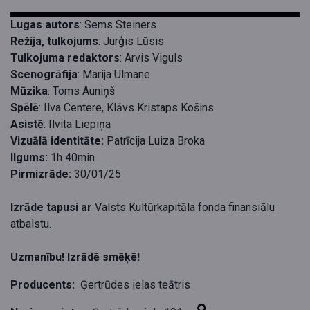
Lugas autors
: Sems Steiners
Režija, tulkojums
: Jurģis Lūsis
Tulkojuma redaktors
: Arvis Viguls
Scenogrāfija
: Marija Ulmane
Mūzika
: Toms Auniņš
Spēlē
: Ilva Centere, Klāvs Kristaps Košins
Asistē
: Ilvita Liepiņa
Vizuālā identitāte:
Patrīcija Luiza Broka
Ilgums:
1h 40min
Pirmizrāde:
30/01/25
Izrāde tapusi ar
Valsts Kultūrkapitāla fonda finansiālu
atbalstu.
Uzmanību! Izrādē smēķē!
Producents:
Ģertrūdes ielas teātris