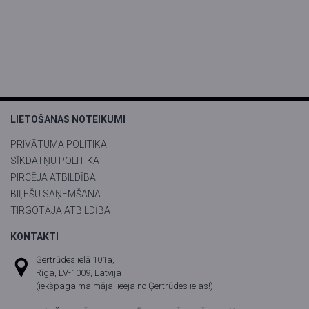
LIETOŠANAS NOTEIKUMI
PRIVĀTUMA POLITIKA
SĪKDATŅU POLITIKA
PIRCĒJA ATBILDĪBA
BIĻEŠU SAŅEMŠANA
TIRGOTĀJA ATBILDĪBA
KONTAKTI
Ģertrūdes ielā 101a,
Rīga, LV-1009, Latvija
(iekšpagalma māja, ieeja no Ģertrūdes ielas!)