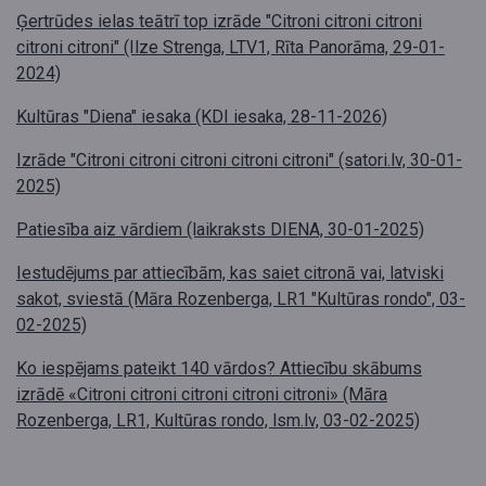
Ģertrūdes ielas teātrī top izrāde "Citroni citroni citroni
citroni citroni" (Ilze Strenga, LTV1, Rīta Panorāma, 29-01-
2024)
Kultūras "Diena" iesaka (KDI iesaka, 28-11-2026)
Izrāde "Citroni citroni citroni citroni citroni" (satori.lv, 30-01-
2025)
Patiesība aiz vārdiem (laikraksts DIENA, 30-01-2025)
Iestudējums par attiecībām, kas saiet citronā vai, latviski
sakot, sviestā (Māra Rozenberga, LR1 "Kultūras rondo", 03-
02-2025)
Ko iespējams pateikt 140 vārdos? Attiecību skābums
izrādē «Citroni citroni citroni citroni citroni» (Māra
Rozenberga, LR1, Kultūras rondo, lsm.lv, 03-02-2025)