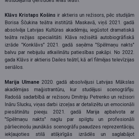
iestudējumā Ģertrūdes ielas teātrī.
Klāvs Kristaps Košins
ir aktieris un režisors, pēc studijām
Borisa Ščukina teātra institūtā Maskavā, viņš 2021. gadā
absolvēja Latvijas Kultūras akadēmiju, iegūstot dramatiskā
teātra režijas specialitāti. Klāva režisētā autobiogrāfiskā
izrāde "Konklāvs" 2021. gadā saņēma "Spēlmaņu nakts"
balvu par nebijušu atkailinātu patiesības pakāpi. No 2022.
gada Klāvs ir aktieris Dailes teātrī, kā arī filmējas televīzijas
seriālos.
Marija Ulmane
2020. gadā absolvējusi Latvijas Mākslas
akadēmijas maģistrantūru, kur studējusi scenogrāfiju.
Radošā sadarbībā ar režisoru Dmitriju Petrenko un režisori
Ināru Slucku, viņas darbi izceļas ar detalizētu un emocionāli
piesātinātu pieeju. 2021. gadā Marija apbalvota ar
"Spēlmaņu nakts" naglu par spilgtu un profesionāli
pārliecinošu jaunākās scenogrāfu paaudzes reprezentāciju,
iekļaujoties stilā atšķirīgās izrādēs un saglabājot