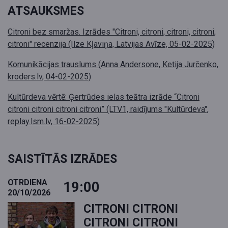
ATSAUKSMES
Citroni bez smaržas. Izrādes "Citroni, citroni, citroni, citroni,
citroni" recenzija (Ilze Kļaviņa, Latvijas Avīze, 05-02-2025)
Komunikācijas trauslums (Anna Andersone, Ketija Jurčenko,
kroders.lv, 04-02-2025)
Kultūrdeva vērtē: Ģertrūdes ielas teātra izrāde “Citroni
citroni citroni citroni citroni” (LTV1, raidījums "Kultūrdeva",
replay.lsm.lv, 16-02-2025)
SAISTĪTĀS IZRĀDES
OTRDIENA
19:00
20/10/2026
CITRONI CITRONI
CITRONI CITRONI