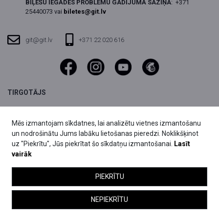
BIĻEŠU IEGĀDES PROBLĒMU GADĪJUMĀ SAZIŅA
:
+371
25440073 vai
biletes@git.lv
git@git.lv
+371 22 020 616
TIRGOTĀJS
SIA DIVI grupa,
Reģ.nr. 40003803059
Mēs izmantojam sīkdatnes, lai analizētu vietnes izmantošanu
Fridriha Candera iela 1,
un nodrošinātu Jums labāku lietošanas pieredzi. Noklikšķinot
Rīga, LV-1046, Latvija
uz "Piekrītu", Jūs piekrītat šo sīkdatņu izmantošanai.
Lasīt
vairāk
biletes@git.lv
25440073
Ģertrūdes ielas teātra darbību līdzfinansē Valsts kultūrkapitāla fonds un
PIEKRĪTU
Rīgas Valstspilsētas pašvaldība.
NEPIEKRĪTU
® 2026 Ģertrūdes ielas teātris