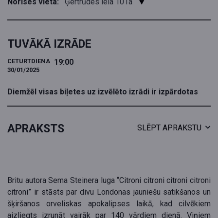
Norises vieta:
Ģertrūdes iela 101a
TUVĀKĀ IZRĀDE
CETURTDIENA
19:00
30/01/2025
Diemžēl visas biļetes uz izvēlēto izrādi ir izpārdotas
APRAKSTS
SLĒPT APRAKSTU
Britu autora Sema Steinera luga “Citroni citroni citroni citroni
citroni” ir stāsts par divu Londonas jauniešu satikšanos un
šķiršanos orveliskas apokalipses laikā, kad cilvēkiem
aizliegts izrunāt vairāk par 140 vārdiem dienā. Viņiem