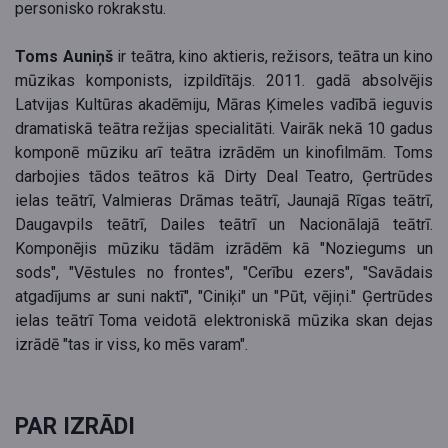
personisko rokrakstu.
Toms Auniņš
ir teātra, kino aktieris, režisors, teātra un kino
mūzikas komponists, izpildītājs. 2011. gadā absolvējis
Latvijas Kultūras akadēmiju, Māras Ķimeles vadībā ieguvis
dramatiskā teātra režijas specialitāti. Vairāk nekā 10 gadus
komponē mūziku arī teātra izrādēm un kinofilmām. Toms
darbojies tādos teātros kā Dirty Deal Teatro, Ģertrūdes
ielas teātrī, Valmieras Drāmas teātrī, Jaunajā Rīgas teātrī,
Daugavpils teātrī, Dailes teātrī un Nacionālajā teātrī.
Komponējis mūziku tādām izrādēm kā "Noziegums un
sods", "Vēstules no frontes", "Cerību ezers", "Savādais
atgadījums ar suni naktī", "Ciniķi" un "Pūt, vējiņi." Ģertrūdes
ielas teātrī Toma veidotā elektroniskā mūzika skan dejas
izrādē "tas ir viss, ko mēs varam".
PAR IZRĀDI