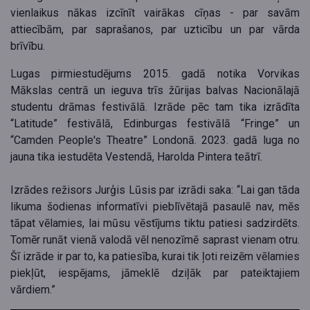
vienlaikus nākas izcīnīt vairākas cīņas - par savām
attiecībām, par saprašanos, par uzticību un par vārda
brīvību.
Lugas pirmiestudējums 2015. gadā notika Vorvikas
Mākslas centrā un ieguva trīs žūrijas balvas Nacionālajā
studentu drāmas festivālā. Izrāde pēc tam tika izrādīta
“Latitude” festivālā, Edinburgas festivālā “Fringe” un
“Camden People's Theatre” Londonā. 2023. gadā luga no
jauna tika iestudēta Vestendā, Harolda Pintera teātrī.
Izrādes režisors Jurģis Lūsis par izrādi saka: “Lai gan tāda
likuma šodienas informatīvi pieblīvētajā pasaulē nav, mēs
tāpat vēlamies, lai mūsu vēstījums tiktu patiesi sadzirdēts.
Tomēr runāt vienā valodā vēl nenozīmē saprast vienam otru.
Šī izrāde ir par to, ka patiesība, kurai tik ļoti reizēm vēlamies
piekļūt, iespējams, jāmeklē dziļāk par pateiktajiem
vārdiem.”