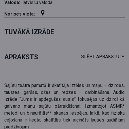
Valoda:
latviešu valoda
Norises vieta:
TUVĀKĀ IZRĀDE
APRAKSTS
SLĒPT APRAKSTU
Sajūtu teātra pamatā ir skatītāja iztēles un maņu – dzirdes,
taustes, garšas, ožas un redzes – darbināšana. Audio
izrāde “Jums ir apdegušas ausis” fokusējas uz dzirdi kā
galveno maņu sajūtu pārraidīšanai. Izmantojot ASMR*
metodi un binaurālās** skaņas iespējas, laikā, kad fiziska
ceļošana ir liegta, skatītājs tiek aicināts ļauties audiālam
piedzīvojam.