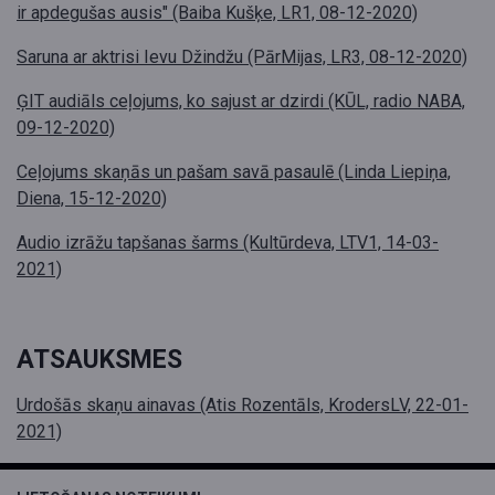
ir apdegušas ausis" (Baiba Kušķe, LR1, 08-12-2020)
Saruna ar aktrisi Ievu Džindžu (PārMijas, LR3, 08-12-2020)
ĢIT audiāls ceļojums, ko sajust ar dzirdi (KŪL, radio NABA,
09-12-2020)
Ceļojums skaņās un pašam savā pasaulē (Linda Liepiņa,
Diena, 15-12-2020)
Audio izrāžu tapšanas šarms (Kultūrdeva, LTV1, 14-03-
2021)
ATSAUKSMES
Urdošās skaņu ainavas (Atis Rozentāls, KrodersLV, 22-01-
2021)