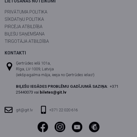
LIETOŠANAS NOTEIKUMI
PRIVĀTUMA POLITIKA
SĪKDATŅU POLITIKA
PIRCĒJA ATBILDĪBA
BIĻEŠU SAŅEMŠANA
TIRGOTĀJA ATBILDĪBA
KONTAKTI
Ģertrūdes ielā 101a,
Rīga, LV-1009, Latvija
(iekšpagalma māja, ieeja no Ģertrūdes ielas!)
BIĻEŠU IEGĀDES PROBLĒMU GADĪJUMĀ SAZIŅA
:
+371
25440073 vai
biletes@git.lv
git@git.lv
+371 22 020 616