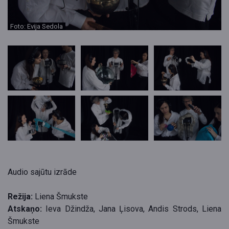
Foto: Evija Sedola
Audio sajūtu izrāde
Režija:
Liena Šmukste
Atskaņo:
Ieva Džindža, Jana Ļisova, Andis Strods, Liena
Šmukste