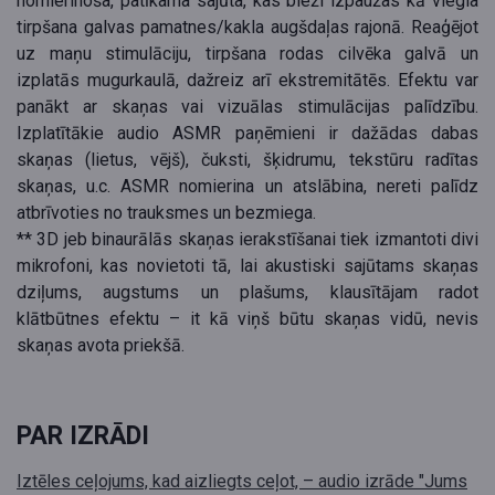
nomierinoša, patīkama sajūta, kas bieži izpaužas kā viegla
tirpšana galvas pamatnes/kakla augšdaļas rajonā. Reaģējot
uz maņu stimulāciju, tirpšana rodas cilvēka galvā un
izplatās mugurkaulā, dažreiz arī ekstremitātēs. Efektu var
panākt ar skaņas vai vizuālas stimulācijas palīdzību.
Izplatītākie audio ASMR paņēmieni ir dažādas dabas
skaņas (lietus, vējš), čuksti, šķidrumu, tekstūru radītas
skaņas, u.c. ASMR nomierina un atslābina, nereti palīdz
atbrīvoties no trauksmes un bezmiega.
** 3D jeb binaurālās skaņas ierakstīšanai tiek izmantoti divi
mikrofoni, kas novietoti tā, lai akustiski sajūtams skaņas
dziļums, augstums un plašums, klausītājam radot
klātbūtnes efektu – it kā viņš būtu skaņas vidū, nevis
skaņas avota priekšā.
PAR IZRĀDI
Iztēles ceļojums, kad aizliegts ceļot, – audio izrāde "Jums