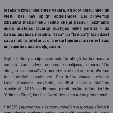
Iesakām izrādi klausīties vakarā, atrodot klusu, mierīgu
vietu, kas nav spilgti apgaismota. Lai pilnvērtīgi
izbaudītu mākslinieku radīto skaņu pasauli, jāizmanto
audio austiņas (svarīgi austiņas ielikt pareizi – uz
katras austiņas norādīts “labā” un “kreisā”)! Izslēdziet
savu mobilo telefonu, ērti iekārtojieties, aizveriet acis
un ļaujieties audio ceļojumam.
Sajūtu teātra pamatprincips balstās atziņā, ka ķermenis ir
pirmais, kas uztver sensoru kairinājumu, emocionālās
atmiņas un asociatīvās pieredzes stimulus; tikai pēc tam
tos apstrādā smadzenes. Šim teātra žanram režisore
Liena Šmukste pievērsās, studējot Latvijas Kultūras
akadēmijā. 2019. gadā tapa pirmā sajūtu teātra izrāde
“Grāmata Zīme”, kas bija Ģertrūdes ielas teātra programmā.
* ASMR (
Autonomous sensory meridian response
) efekts ir