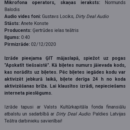
Mikrofona operators, skaņas ieraksts:
Normunds
Balodis
Audio vides foni:
Gustavs Lociks,
Dirty Deal Audio
Stāsts:
Anete Konste
Producents:
Ģertrūdes ielas teātris
Ilgums:
0:40
Pirmizrāde:
02/12/2020
Izrāde pieejama ĢIT mājaslapā, spiežot uz pogas
"Apskatīt tiešsaistē". Kā biļetes numurs jāievada kods,
kas norādīts uz biļetes. Pēc biļetes iegādes kodu var
aktivizēt jebkurā laikā, biļete derīga 24 h no koda
aktivizēšanas brīža. Lai klausītos izrādi, nepieciešams
interneta pieslēgums.
Izrāde tapusi ar Valsts Kultūrkapitāla fonda finansiālu
atbalstu un sadarbībā ar
Dirty Deal Audio
. Paldies Latvijas
Teātra darbinieku savienībai!